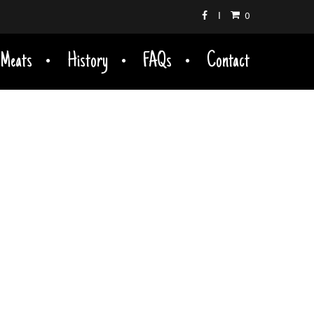
0
 Meats
History
FAQs
Contact
STA