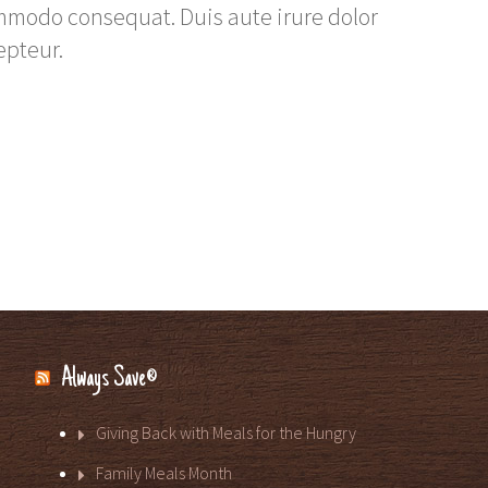
ommodo consequat. Duis aute irure dolor
epteur.
Always Save®
Giving Back with Meals for the Hungry
Family Meals Month