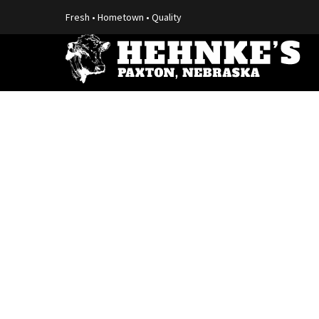
Fresh • Hometown • Quality
HO