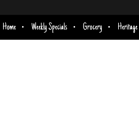
Home
Weekly Specials
Grocery
Heritage
MEMADE PA