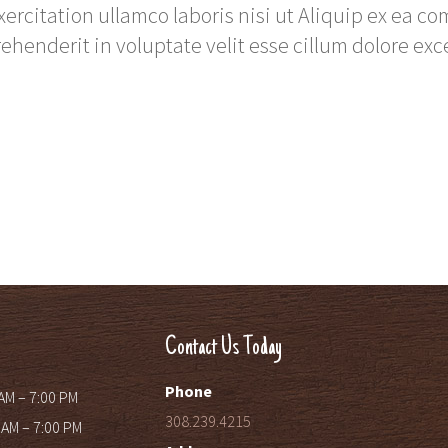
rcitation ullamco laboris nisi ut Aliquip ex ea c
rehenderit in voluptate velit esse cillum dolore exc
Contact Us Today
Phone
AM – 7:00 PM
308.239.4215
 AM – 7:00 PM